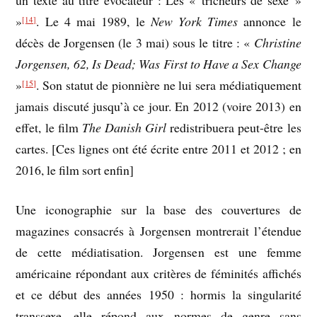
»
. Le 4 mai 1989, le
New York Times
annonce le
[14]
décès de Jorgensen (le 3 mai) sous le titre : «
Christine
Jorgensen, 62, Is Dead; Was First to Have a Sex Change
»
. Son statut de pionnière ne lui sera médiatiquement
[15]
jamais discuté jusqu’à ce jour. En 2012 (voire 2013) en
effet, le film
The Danish Girl
redistribuera peut-être les
cartes. [Ces lignes ont été écrite entre 2011 et 2012 ; en
2016, le film sort enfin]
Une iconographie sur la base des couvertures de
magazines consacrés à Jorgensen montrerait l’étendue
de cette médiatisation. Jorgensen est une femme
américaine répondant aux critères de féminités affichés
et ce début des années 1950 : hormis la singularité
transsexe, elle répond aux normes de genre sans