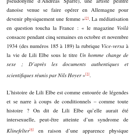
pseudonyme d’Andreas Sparre), une artiste peintre
danoise venue se faire opérer en Allemagne pour
devenir physiquement une femme »
. La médiatisation
[2]
en question toucha la France : « le magazine
Voilà
consacre pendant cinq semaines en octobre et novembre
1934 (des numéros 185 à 189) la rubrique
Vice-versa
à
la vie de Lili Elbe sous le titre
Un homme change de
sexe ; D’après les documents authentiques et
scientifiques réunis par Nils Hoyer
»
.
[3]
L’histoire de Lili Elbe est comme entourée de légendes
et se narre à coups de conditionnels – comme toute
histoire ? On dit de Lili Elbe qu’elle aurait été
intersexuelle, peut-être atteinte d’un syndrome de
Klinefelter
en raison d’une apparence physique
[4]