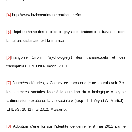
[4]
http://www.lazlopearlman.com/home.cfm
[5]
Rejet ou haine des « folles », gays « efféminés » et travestis dont
la culture cisbinaire est la matrice.
[6]
Françoise Sironi, Psychologie(s) des transsexuels et des
transgenres, Ed. Odile Jacob, 2010.
[7]
Journées d’études, « Cachez ce corps que je ne saurais voir ? »,
les sciences sociales face à la question du « biologique » -cycle
« dimension sexuée de la vie sociale » (resp : I. Théry et A. Martial)-,
EHESS, 10-11 mai 2012, Marseille.
[8]
Adoption d’une loi sur l’identité de genre le 9 mai 2012 par le