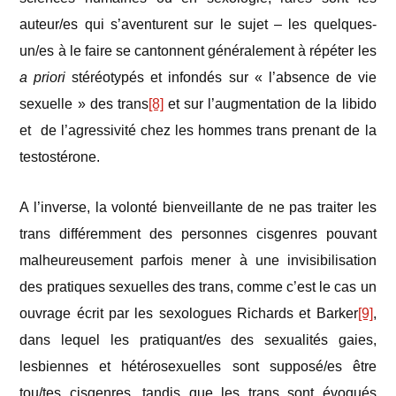
auteur/es qui s’aventurent sur le sujet – les quelques-
un/es à le faire se cantonnent généralement à répéter les
a priori
stéréotypés et infondés sur « l’absence de vie
sexuelle » des trans
[8]
et sur l’augmentation de la libido
et de l’agressivité chez les hommes trans prenant de la
testostérone.
A l’inverse, la volonté bienveillante de ne pas traiter les
trans différemment des personnes cisgenres pouvant
malheureusement parfois mener à une invisibilisation
des pratiques sexuelles des trans, comme c’est le cas un
ouvrage écrit par les sexologues Richards et Barker
[9]
,
dans lequel les pratiquant/es des sexualités gaies,
lesbiennes et hétérosexuelles sont supposé/es être
tou/tes cisgenres, tandis que les trans sont évoqués