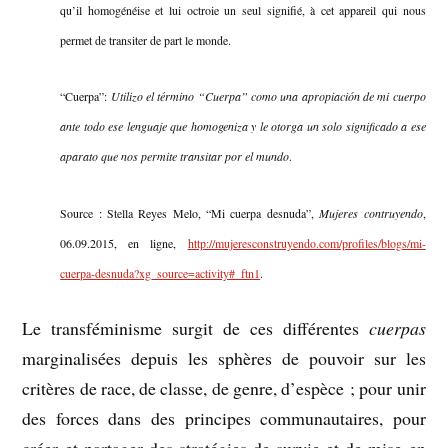
qu’il homogénéise et lui octroie un seul signifié, à cet appareil qui nous
permet de transiter de part le monde.
“Cuerpa”:
Utilizo el término “Cuerpa” como una apropiación de mi cuerpo
ante todo ese lenguaje que homogeniza y le otorga un solo significado a ese
aparato que nos permite transitar por el mundo
.
Source : Stella Reyes Melo, “Mi cuerpa desnuda”,
Mujeres contruyendo
,
06.09.2015, en ligne,
http://mujeresconstruyendo.com/profiles/blogs/mi-
cuerpa-desnuda?xg_source=activity#_ftn1
.
Le transféminisme surgit de ces différentes
cuerpas
marginalisées depuis les sphères de pouvoir sur les
critères de race, de classe, de genre, d’espèce ; pour unir
des forces dans des principes communautaires, pour
créer et partager des stratégies de survie et de mise en