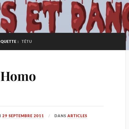
IQUETTE :
TÊTU
, Homo
N
29 SEPTEMBRE 2011
DANS
ARTICLES