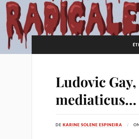
ÉT
Ludovic Gay
mediaticus…
DE
KARINE SOLENE ESPINEIRA
O