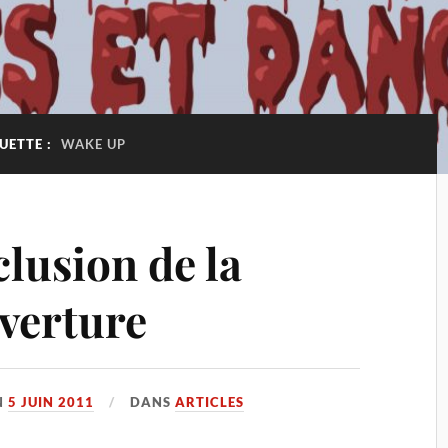
UETTE :
WAKE UP
lusion de la
uverture
N
5 JUIN 2011
DANS
ARTICLES