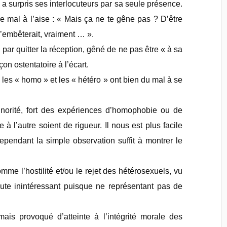
l a surpris ses interlocuteurs par sa seule présence.
e mal à l’aise : « Mais ça ne te gêne pas ? D’être
’embêterait, vraiment … ».
ni par quitter la réception, gêné de ne pas être « à sa
çon ostentatoire à l’écart.
e les « homo » et les « hétéro » ont bien du mal à se
norité, fort des expériences d’homophobie ou de
e à l’autre soient de rigueur. Il nous est plus facile
pendant la simple observation suffit à montrer le
mme l’hostilité et/ou le rejet des hétérosexuels, vu
e inintéressant puisque ne représentant pas de
mais provoqué d’atteinte à l’intégrité morale des