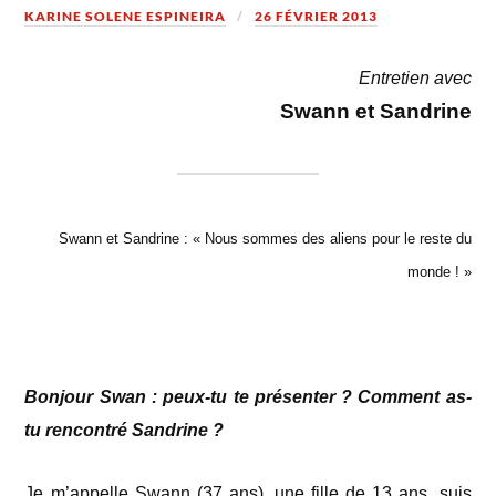
KARINE SOLENE ESPINEIRA
26 FÉVRIER 2013
Entretien avec
Swann et Sandrine
Swann et Sandrine : « Nous sommes des aliens pour le reste du
monde ! »
Bonjour Swan : peux-tu te présenter ? Comment as-
tu rencontré Sandrine ?
Je m’appelle Swann (37 ans), une fille de 13 ans, suis