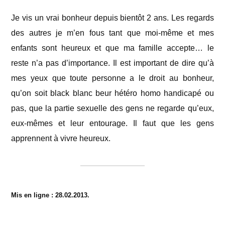
Je vis un vrai bonheur depuis bientôt 2 ans. Les regards
des autres je m’en fous tant que moi-même et mes
enfants sont heureux et que ma famille accepte… le
reste n’a pas d’importance. Il est important de dire qu’à
mes yeux que toute personne a le droit au bonheur,
qu’on soit black blanc beur hétéro homo handicapé ou
pas, que la partie sexuelle des gens ne regarde qu’eux,
eux-mêmes et leur entourage. Il faut que les gens
apprennent à vivre heureux.
Mis en ligne : 28.02.2013.