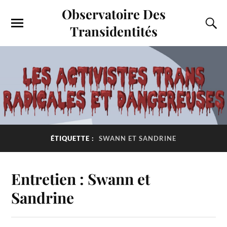
Observatoire Des
Transidentités
ÉTIQUETTE :
SWANN ET SANDRINE
Entretien : Swann et
Sandrine