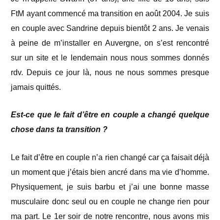
FtM ayant commencé ma transition en août 2004. Je suis
en couple avec Sandrine depuis bientôt 2 ans. Je venais
à peine de m’installer en Auvergne, on s’est rencontré
sur un site et le lendemain nous nous sommes donnés
rdv. Depuis ce jour là, nous ne nous sommes presque
jamais quittés.
Est-ce que le fait d’être en couple a changé quelque
chose dans ta transition ?
Le fait d’être en couple n’a rien changé car ça faisait déjà
un moment que j’étais bien ancré dans ma vie d’homme.
Physiquement, je suis barbu et j’ai une bonne masse
musculaire donc seul ou en couple ne change rien pour
ma part. Le 1er soir de notre rencontre, nous avons mis