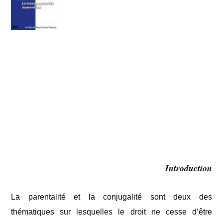
Introduction
La parentalité et la conjugalité sont deux des
thématiques sur lesquelles le droit ne cesse d’être