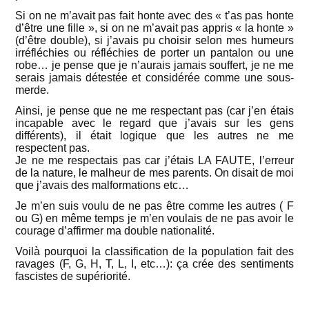
Si on ne m’avait pas fait honte avec des « t’as pas honte
d’être une fille », si on ne m’avait pas appris « la honte »
(d’être double), si j’avais pu choisir selon mes humeurs
irréfléchies ou réfléchies de porter un pantalon ou une
robe… je pense que je n’aurais jamais souffert, je ne me
serais jamais détestée et considérée comme une sous-
merde.
Ainsi, je pense que ne me respectant pas (car j’en étais
incapable avec le regard que j’avais sur les gens
différents), il était logique que les autres ne me
respectent pas.
Je ne me respectais pas car j’étais LA FAUTE, l’erreur
de la nature, le malheur de mes parents. On disait de moi
que j’avais des malformations etc…
Je m’en suis voulu de ne pas être comme les autres ( F
ou G) en même temps je m’en voulais de ne pas avoir le
courage d’affirmer ma double nationalité.
Voilà pourquoi la classification de la population fait des
ravages (F, G, H, T, L, I, etc…): ça crée des sentiments
fascistes de supériorité.