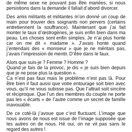
de même sexe ne pouvant pas être mariées, si nous
persistions dans la demande il fallait d’abord divorcer.
Des amis militants et militantes m’on donné un coup de
main pour trouver des soignants non pervers (certains
entretiennent la souffrance). Maintenant que j’ai fait
monter le taux d’œstrogènes, je suis enfin bien dans ma
peau. Les choses sont enfin simples. Je n’ai plus honte
car on me dit « madame ». J’avais honte quand
j’entendais des « monsieur » que je ne méritais pas,
j’avais l’impression de mentir. D’être dans le faux.
Alors que suis-je ? Femme ? Homme ?
Quand je fais de la provoc, je dis « je suis bien depuis
que je ne pose plus la question ».
Ca n’est pas faux mais le problème n’est pas là. Pour
être bien il faut aussi que votre entourage soit bien avec
vous, qu’il ne vous subisse pas. Que l’attrait soit sincère
et réciproque. Que l’un des membres du couple ne porte
pas les « écarts » de l’autre comme un secret de famille
inavouable.
De ce coté-là j’avoue que c’est fluctuant. L’image que
nous avons de nous est issue de l’image supposée que
les autres on de nous. Hé oui, on ne vit pas sans le
regard des autres !