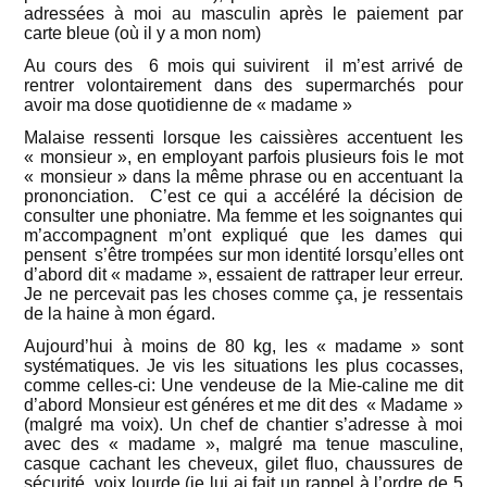
adressées à moi au masculin après le paiement par
carte bleue (où il y a mon nom)
Au cours des 6 mois qui suivirent il m’est arrivé de
rentrer volontairement dans des supermarchés pour
avoir ma dose quotidienne de « madame »
Malaise ressenti lorsque les caissières accentuent les
« monsieur », en employant parfois plusieurs fois le mot
« monsieur » dans la même phrase ou en accentuant la
prononciation. C’est ce qui a accéléré la décision de
consulter une phoniatre. Ma femme et les soignantes qui
m’accompagnent m’ont expliqué que les dames qui
pensent s’être trompées sur mon identité lorsqu’elles ont
d’abord dit « madame », essaient de rattraper leur erreur.
Je ne percevait pas les choses comme ça, je ressentais
de la haine à mon égard.
Aujourd’hui à moins de 80 kg, les « madame » sont
systématiques. Je vis les situations les plus cocasses,
comme celles-ci: Une vendeuse de la Mie-caline me dit
d’abord Monsieur est généres et me dit des « Madame »
(malgré ma voix). Un chef de chantier s’adresse à moi
avec des « madame », malgré ma tenue masculine,
casque cachant les cheveux, gilet fluo, chaussures de
sécurité, voix lourde (je lui ai fait un rappel à l’ordre de 5