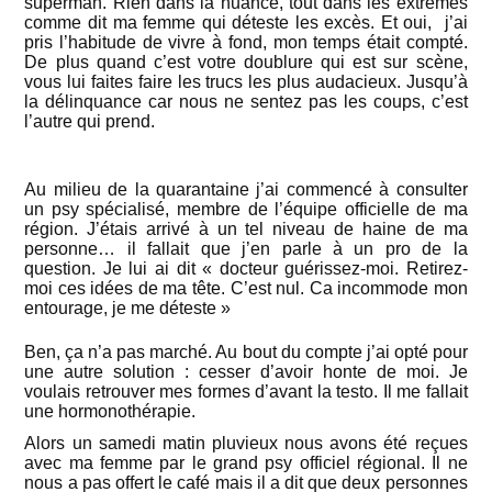
superman. Rien dans la nuance, tout dans les extrêmes
comme dit ma femme qui déteste les excès. Et oui, j’ai
pris l’habitude de vivre à fond, mon temps était compté.
De plus quand c’est votre doublure qui est sur scène,
vous lui faites faire les trucs les plus audacieux. Jusqu’à
la délinquance car nous ne sentez pas les coups, c’est
l’autre qui prend.
Au milieu de la quarantaine j’ai commencé à consulter
un psy spécialisé, membre de l’équipe officielle de ma
région. J’étais arrivé à un tel niveau de haine de ma
personne… il fallait que j’en parle à un pro de la
question. Je lui ai dit « docteur guérissez-moi. Retirez-
moi ces idées de ma tête. C’est nul. Ca incommode mon
entourage, je me déteste »
Ben, ça n’a pas marché. Au bout du compte j’ai opté pour
une autre solution : cesser d’avoir honte de moi. Je
voulais retrouver mes formes d’avant la testo. Il me fallait
une hormonothérapie.
Alors un samedi matin pluvieux nous avons été reçues
avec ma femme par le grand psy officiel régional. Il ne
nous a pas offert le café mais il a dit que deux personnes