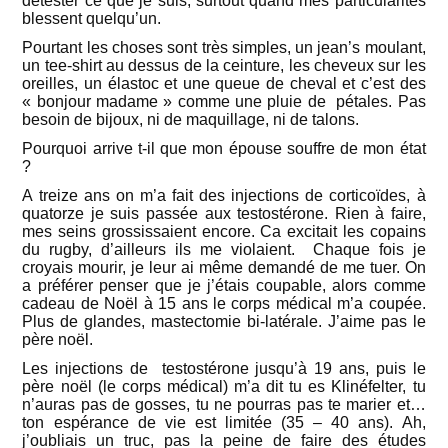
détester ce que je suis, surtout quand mes particularités
blessent quelqu’un.
Pourtant les choses sont très simples, un jean’s moulant,
un tee-shirt au dessus de la ceinture, les cheveux sur les
oreilles, un élastoc et une queue de cheval et c’est des
« bonjour madame » comme une pluie de pétales. Pas
besoin de bijoux, ni de maquillage, ni de talons.
Pourquoi arrive t-il que mon épouse souffre de mon état
?
A treize ans on m’a fait des injections de corticoïdes, à
quatorze je suis passée aux testostérone. Rien à faire,
mes seins grossissaient encore. Ca excitait les copains
du rugby, d’ailleurs ils me violaient. Chaque fois je
croyais mourir, je leur ai même demandé de me tuer. On
a préférer penser que je j’étais coupable, alors comme
cadeau de Noël à 15 ans le corps médical m’a coupée.
Plus de glandes, mastectomie bi-latérale. J’aime pas le
père noël.
Les injections de testostérone jusqu’à 19 ans, puis le
père noël (le corps médical) m’a dit tu es Klinéfelter, tu
n’auras pas de gosses, tu ne pourras pas te marier et…
ton espérance de vie est limitée (35 – 40 ans). Ah,
j’oubliais un truc, pas la peine de faire des études