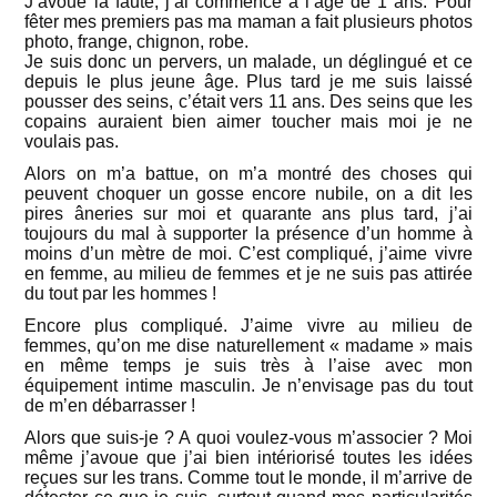
J’avoue la faute, j’ai commencé à l’âge de 1 ans. Pour
fêter mes premiers pas ma maman a fait plusieurs photos
photo, frange, chignon, robe.
Je suis donc un pervers, un malade, un déglingué et ce
depuis le plus jeune âge. Plus tard je me suis laissé
pousser des seins, c’était vers 11 ans. Des seins que les
copains auraient bien aimer toucher mais moi je ne
voulais pas.
Alors on m’a battue, on m’a montré des choses qui
peuvent choquer un gosse encore nubile, on a dit les
pires âneries sur moi et quarante ans plus tard, j’ai
toujours du mal à supporter la présence d’un homme à
moins d’un mètre de moi. C’est compliqué, j’aime vivre
en femme, au milieu de femmes et je ne suis pas attirée
du tout par les hommes !
Encore plus compliqué. J’aime vivre au milieu de
femmes, qu’on me dise naturellement « madame » mais
en même temps je suis très à l’aise avec mon
équipement intime masculin. Je n’envisage pas du tout
de m’en débarrasser !
Alors que suis-je ? A quoi voulez-vous m’associer ? Moi
même j’avoue que j’ai bien intériorisé toutes les idées
reçues sur les trans. Comme tout le monde, il m’arrive de