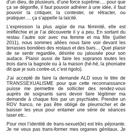
d’un dieu, de plusieurs, d’une force suprême…. pour que
ça se dégonfle, il faut pouvoir adhérer à une idée, il faut
pouvoir la critiquer, la contester, se rétracter, ou
pratiquer…. ça s’appelle la laïcité.
L’expression la plus aigüe de ma féminité, elle est
irréfléchie et je l’ai découverte il y a peu. En sortant du
restau l’autre soir avec ma femme et ma fille (juillet
2011), nous sommes allées nous faire voir devant les
terrasses bondées des restaus et des bars… Quel plaisir
de se sentir regardée, désirée ou jalousée pour son
audace. Plaisir aussi de faire les sopranos toutes les
trois dans la bagnole ou à la maison (hé-hé, la phoniatre
dit que je suis contre-ut, c’est rigolo).
J’ai accepté de faire la demande ALD sous le titre de
TRANSSEXUALISME pour que cette reconnaissance
puisse me permettre de solliciter des rendez-vous
auprès de soignants sans devoir faire légitimer ma
demande à chaque fois par un psychiatre. Prendre un
RDV franco, ne pas être obligé de pleurnicher et de
baisser les yeux pour entamer une série de séances
laser etc..
Pour moi l’identité de trans-sexuel(le) est très péjorante.
Je ne veux pas trans-former mes organes génitaux. Je