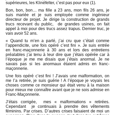
supérieures, les Klinéfelter, c’est pas pour eux (1).
Bon, bon, bon… ma fille a 23 ans, mon fils 26 ans, je
suis mariée et je suis employée comme ingénieur
directeur de projet. Je dirige la construction de grands
trucs recevant du public, de grandes usines, on fait
appel à moi pour des trucs assez trapus. Dernier truc, je
vais avoir 52 ans.
« Quand tu m’en a parlé, j’ai cru que c’était comme
l’appendicite, une fois opéré c’est fini ». Je suis entrée
en franc-maçonnerie à 30 ans et lors des entretiens
préalables j’ai tenu à leur dire que j’étais opérée car à
l’époque je me me disais que j’étais anormal. Je ne
savais pas si les anormaux étaient admis en franc-
maçonnerie.
Une fois opéré c’est fini ! J’avais une malformation, on
me l’a retirée, je suis guérie ! A l’époque je voyais les
choses comme ce monsieur qui était venu à la maison
pour mieux me connaître avant que je ne sois admise en
Franc-Maçonnerie.
J’étais corrigée, mes « malformations » retirées.
Cependant je continuais à prendre des vêtements
féminins. Par crises. D’autres crises faisaient de moi un