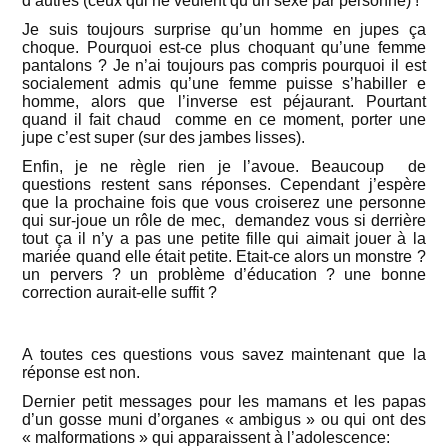
d’autres (ceux qui ne veulent qu’un sexe par personne) !
Je suis toujours surprise qu’un homme en jupes ça
choque. Pourquoi est-ce plus choquant qu’une femme
pantalons ? Je n’ai toujours pas compris pourquoi il est
socialement admis qu’une femme puisse s’habiller e
homme, alors que l’inverse est péjaurant. Pourtant
quand il fait chaud comme en ce moment, porter une
jupe c’est super (sur des jambes lisses).
Enfin, je ne règle rien je l’avoue. Beaucoup de
questions restent sans réponses. Cependant j’espère
que la prochaine fois que vous croiserez une personne
qui sur-joue un rôle de mec, demandez vous si derrière
tout ça il n’y a pas une petite fille qui aimait jouer à la
mariée quand elle était petite. Etait-ce alors un monstre ?
un pervers ? un problème d’éducation ? une bonne
correction aurait-elle suffit ?
A toutes ces questions vous savez maintenant que la
réponse est non.
Dernier petit messages pour les mamans et les papas
d’un gosse muni d’organes « ambigus » ou qui ont des
« malformations » qui apparaissent à l’adolescence: