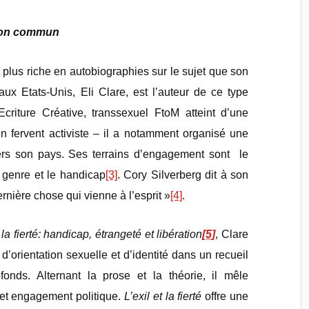
izon commun
st plus riche en autobiographies sur le sujet que son
ux Etats-Unis, Eli Clare, est l’auteur de ce type
Ecriture Créative, transsexuel FtoM atteint d’une
un fervent activiste – il a notamment organisé une
ers son pays. Ses terrains d’engagement sont le
e genre et le handicap
[3]
. Cory Silverberg dit à son
ernière chose qui vienne à l’esprit »
[4]
.
t la fierté: handicap, étrangeté et libération
[5]
, Clare
, d’orientation sexuelle et d’identité dans un recueil
onds. Alternant la prose et la théorie, il mêle
et engagement politique.
L’exil et la fierté
offre une