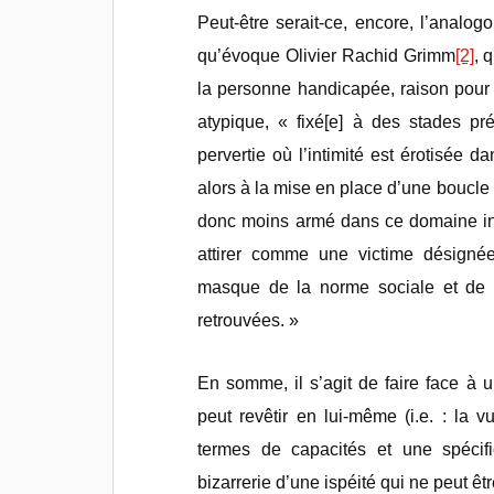
Peut-être serait-ce, encore, l’analo
qu’évoque Olivier Rachid Grimm
[2]
, 
la personne handicapée, raison pour 
atypique, « fixé[e] à des stades pr
pervertie où l’intimité est érotisée 
alors à la mise en place d’une boucle p
donc moins armé dans ce domaine i
attirer comme une victime désignée
masque de la norme sociale et de l
retrouvées. »
En somme, il s’agit de faire face à
peut revêtir en lui-même (i.e. : la v
termes de capacités et une spécific
bizarrerie d’une ispéité qui ne peut ê