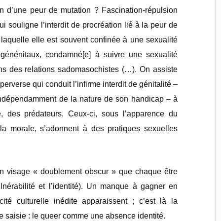
gon d’une peur de mutation ? Fascination-répulsion
qui souligne l’interdit de procréation lié à la peur de
laquelle elle est souvent confinée à une sexualité
égénénitaux, condamné[e] à suivre une sexualité
dans des relations sadomasochistes (…). On assiste
erverse qui conduit l’infirme interdit de génitalité –
ndépendamment de la nature de son handicap – à
, des prédateurs. Ceux-ci, sous l’apparence du
a morale, s’adonnent à des pratiques sexuelles
 un visage « doublement obscur » que chaque être
ulnérabilité et l’identité). Un manque à gagner en
ité culturelle inédite apparaissent ; c’est là la
tre saisie : le queer comme une absence identité.