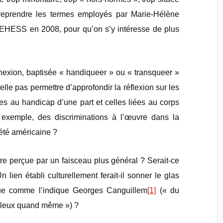
reprendre les termes employés par Marie-Hélène
l’EHESS en 2008, pour qu’on s’y intéresse de plus
nnexion, baptisée « handiqueer » ou « transqueer »
le pas permettre d’approfondir la réflexion sur les
ées au handicap d’une part et celles liées au corps
r exemple, des discriminations à l’œuvre dans la
été américaine ?
tre perçue par un faisceau plus général ? Serait-ce
Un lien établi culturellement ferait-il sonner le glas
ique comme l’indique Georges Canguillem
[1]
(« du
illeux quand même ») ?