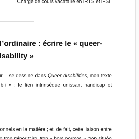
Chargé de cours vacataire en IRTS et IFSI`
l’ordinaire : écrire le « queer-
isability »
ur – se dessine dans
Queer disabilities,
mon texte
bli » : le lien intrinsèque unissant handicap et
nnels en la matière ; et, de fait, cette liaison entre
e trop minoritaire, trop « hors-normes », trop située